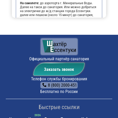
На самолете:
до аэропорта г. Минеральные Воды.
Далее на такси до санатория. Или можно добраться
на электричке до ж/д станции города Ессентуки.
далее или пешком (около 15 минут) до санатория,
или на маршрутном такси №16 до остановки
"Санаторий Шахтёр".
На личном транспорте:
до г. Ессентуки, далее, чтобы
не заблудиться, можно воспользоваться
навигатором. По прибытии будет возможность
оставить автомобиль на парковке санатория.
Поездом:
до ж/д вокзала г. Ессентуки, далее или
пешком (около 15 минут) до санатория, или на
маршрутном такси №16 до остановки "Санаторий
Официальный партнёр санатория
Шахтёр".
Заказать звонок
Телефон службы бронирования
8 (800) 2000-451
Бесплатно по России
Быстрые ссылки