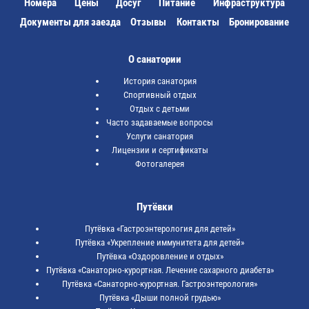
Номера
Цены
Досуг
Питание
Инфраструктура
Документы для заезда
Отзывы
Контакты
Бронирование
О санатории
История санатория
Спортивный отдых
Отдых с детьми
Часто задаваемые вопросы
Услуги санатория
Лицензии и сертификаты
Фотогалерея
Путёвки
Путёвка «Гастроэнтерология для детей»
Путёвка «Укрепление иммунитета для детей»
Путёвка «Оздоровление и отдых»
Путёвка «Санаторно-курортная. Лечение сахарного диабета»
Путёвка «Санаторно-курортная. Гастроэнтерология»
Путёвка «Дыши полной грудью»