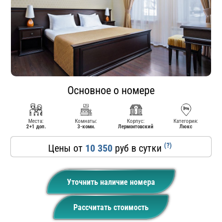
Основное о номере
Места:
Комнаты:
Корпус:
Категория:
2+1 доп.
3-комн.
Лермонтовский
Люкс
(?)
Цены от
10 350
руб в сутки
Уточнить наличие номера
Рассчитать стоимость