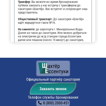
Трансфер:
Вы можете во время бронирования
путёвки заказать у нас встречу с трансфером до
санатория «Шахтёр». Вас встретит и сопроводит наш
представитель.
Общественный транспорт:
До санатория «Шахтёр»
идёт маршрутное такси №16.
На самолете:
до аэропорта г. Минеральные Воды.
Далее на такси до санатория. Или можно добраться
на электричке до ж/д станции города Ессентуки.
далее или пешком (около 15 минут) до санатория,
или на маршрутном такси №16 до остановки
"Санаторий Шахтёр".
На личном транспорте:
до г. Ессентуки, далее, чтобы
не заблудиться, можно воспользоваться
навигатором. По прибытии будет возможность
оставить автомобиль на парковке санатория.
Поездом:
до ж/д вокзала г. Ессентуки, далее или
пешком (около 15 минут) до санатория, или на
маршрутном такси №16 до остановки "Санаторий
Официальный партнёр санатория
Шахтёр".
Заказать звонок
Телефон службы бронирования
8 (800) 2000-451