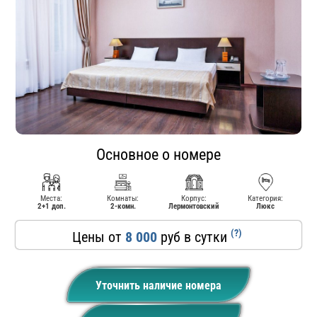
Основное о номере
Места:
Комнаты:
Корпус:
Категория:
2+1 доп.
2-комн.
Лермонтовский
Люкс
(?)
Цены от
8 000
руб в сутки
Уточнить наличие номера