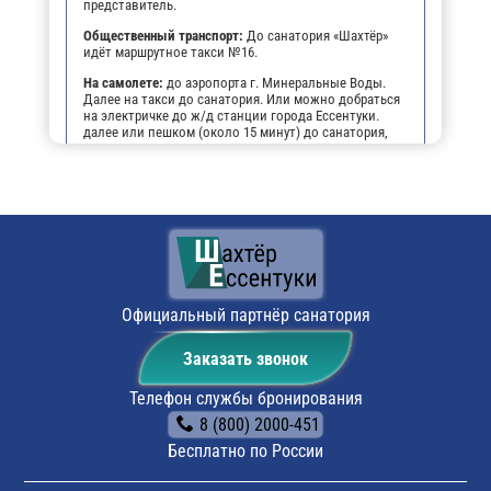
представитель.
Общественный транспорт:
До санатория «Шахтёр»
идёт маршрутное такси №16.
На самолете:
до аэропорта г. Минеральные Воды.
Далее на такси до санатория. Или можно добраться
на электричке до ж/д станции города Ессентуки.
далее или пешком (около 15 минут) до санатория,
или на маршрутном такси №16 до остановки
"Санаторий Шахтёр".
На личном транспорте:
до г. Ессентуки, далее, чтобы
не заблудиться, можно воспользоваться
навигатором. По прибытии будет возможность
оставить автомобиль на парковке санатория.
Поездом:
до ж/д вокзала г. Ессентуки, далее или
пешком (около 15 минут) до санатория, или на
маршрутном такси №16 до остановки "Санаторий
Официальный партнёр санатория
Шахтёр".
Заказать звонок
Телефон службы бронирования
8 (800) 2000-451
Бесплатно по России