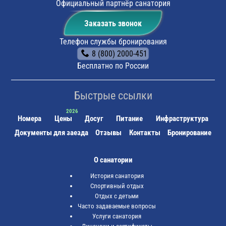
маршрутном такси №16 до остановки "Санаторий
Официальный партнёр санатория
Шахтёр".
Заказать звонок
Телефон службы бронирования
8 (800) 2000-451
Бесплатно по России
Быстрые ссылки
Номера
Цены
Досуг
Питание
Инфраструктура
Документы для заезда
Отзывы
Контакты
Бронирование
О санатории
История санатория
Спортивный отдых
Отдых с детьми
Часто задаваемые вопросы
Услуги санатория