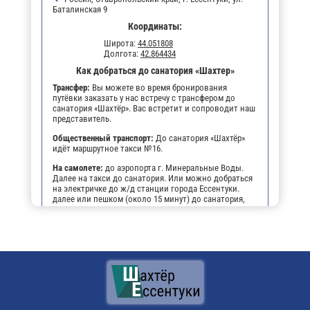
Баталинская 9
Координаты:
Широта:
44.051808
Долгота:
42.864434
Как добраться до санатория «Шахтер»
Трансфер:
Вы можете во время бронирования
путёвки заказать у нас встречу с трансфером до
санатория «Шахтёр». Вас встретит и сопроводит наш
представитель.
Общественный транспорт:
До санатория «Шахтёр»
идёт маршрутное такси №16.
На самолете:
до аэропорта г. Минеральные Воды.
Далее на такси до санатория. Или можно добраться
на электричке до ж/д станции города Ессентуки.
далее или пешком (около 15 минут) до санатория,
или на маршрутном такси №16 до остановки
"Санаторий Шахтёр".
На личном транспорте:
до г. Ессентуки, далее, чтобы
не заблудиться, можно воспользоваться
навигатором. По прибытии будет возможность
оставить автомобиль на парковке санатория.
Поездом:
до ж/д вокзала г. Ессентуки, далее или
пешком (около 15 минут) до санатория, или на