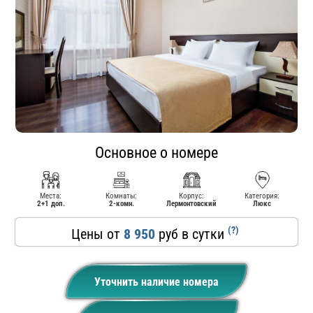
Основное о номере
Места:
Комнаты:
Корпус:
Категория:
2+1 доп.
2-комн.
Лермонтовский
Люкс
(?)
Цены от
8 950
руб в сутки
Уточнить наличие номера