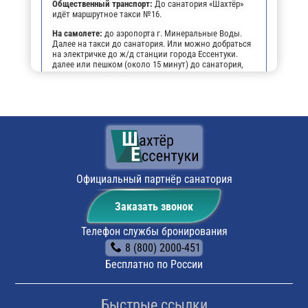
Общественный транспорт:
До санатория «Шахтёр»
идёт маршрутное такси №16.
На самолете:
до аэропорта г. Минеральные Воды.
Далее на такси до санатория. Или можно добраться
на электричке до ж/д станции города Ессентуки.
далее или пешком (около 15 минут) до санатория,
или на маршрутном такси №16 до остановки
"Санаторий Шахтёр".
На личном транспорте:
до г. Ессентуки, далее, чтобы
не заблудиться, можно воспользоваться
навигатором. По прибытии будет возможность
оставить автомобиль на парковке санатория.
Поездом:
до ж/д вокзала г. Ессентуки, далее или
пешком (около 15 минут) до санатория, или на
маршрутном такси №16 до остановки "Санаторий
Официальный партнёр санатория
Шахтёр".
Заказать звонок
Телефон службы бронирования
8 (800) 2000-451
Бесплатно по России
Быстрые ссылки