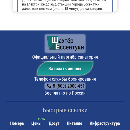
на электричке до ж/д станции города Ессентуки.
далее или пешком (около 15 минут) до санатория,
или на маршрутном такси №16 до остановки
"Санаторий Шахтёр".
На личном транспорте:
до г. Ессентуки, далее, чтобы
не заблудиться, можно воспользоваться
навигатором. По прибытии будет возможность
оставить автомобиль на парковке санатория.
Поездом:
до ж/д вокзала г. Ессентуки, далее или
пешком (около 15 минут) до санатория, или на
маршрутном такси №16 до остановки "Санаторий
Официальный партнёр санатория
Шахтёр".
Заказать звонок
Телефон службы бронирования
8 (800) 2000-451
Бесплатно по России
Быстрые ссылки
Номера
Цены
Досуг
Питание
Инфраструктура