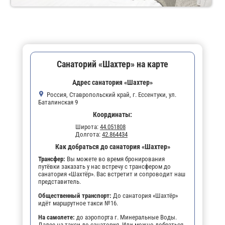
Санаторий «Шахтер» на карте
Адрес санатория «Шахтер»
Россия, Ставропольский край, г. Ессентуки, ул.
Баталинская 9
Координаты:
Широта:
44.051808
Долгота:
42.864434
Как добраться до санатория «Шахтер»
Трансфер:
Вы можете во время бронирования
путёвки заказать у нас встречу с трансфером до
санатория «Шахтёр». Вас встретит и сопроводит наш
представитель.
Общественный транспорт:
До санатория «Шахтёр»
идёт маршрутное такси №16.
На самолете:
до аэропорта г. Минеральные Воды.
Далее на такси до санатория. Или можно добраться