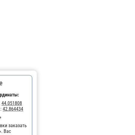
е
рдинаты:
:
44.051808
а:
42.864434
»
вки заказать
. Вас