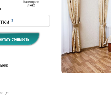
Категория:
а
Люкс
а
утки
(?)
читать стоимость
льник
н
зация