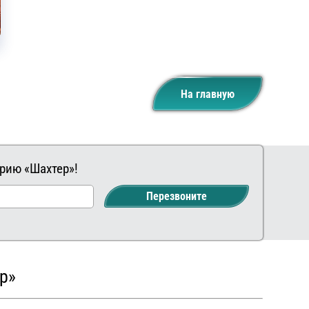
На главную
рию «Шахтер»!
Заказать
Ваш
Перезвоните
комментарий
р»