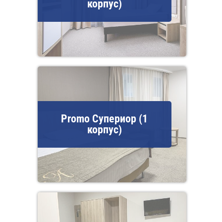
корпус)
Promo Супериор (1
корпус)