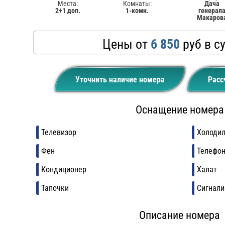
Места:
Комнаты:
Дача
2+1 доп.
1-комн.
генерал
Макаров
Цены от
6 850
руб в с
Уточнить наличие номера
Расс
Оснащение номера
Телевизор
Холоди
Фен
Телефо
Кондиционер
Халат
Тапочки
Сигнали
Описание номера