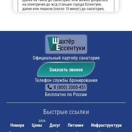
на электричке до ж/д станции города Ессентуки.
далее или пешком (около 15 минут) до санатория,
или на маршрутном такси №16 до остановки
"Санаторий Шахтёр".
На личном транспорте:
до г. Ессентуки, далее, чтобы
не заблудиться, можно воспользоваться
навигатором. По прибытии будет возможность
оставить автомобиль на парковке санатория.
Поездом:
до ж/д вокзала г. Ессентуки, далее или
пешком (около 15 минут) до санатория, или на
маршрутном такси №16 до остановки "Санаторий
Официальный партнёр санатория
Шахтёр".
Заказать звонок
Телефон службы бронирования
8 (800) 2000-451
Бесплатно по России
Быстрые ссылки
Номера
Цены
Досуг
Питание
Инфраструктура