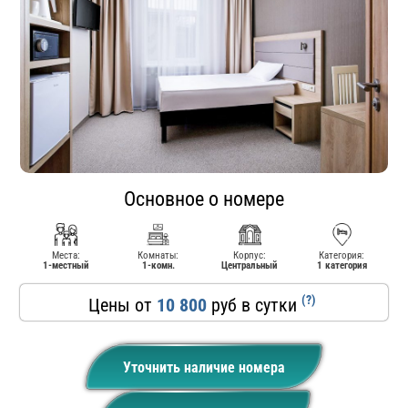
Основное о номере
Места:
Комнаты:
Корпус:
Категория:
1-местный
1-комн.
Центральный
1 категория
(?)
Цены от
10 800
руб в сутки
Уточнить наличие номера