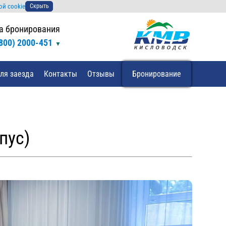
ой cookie
Скрыть
а бронирования
(800) 2000-451
ля заезда
Контакты
Отзывы
Бронирование
пус)