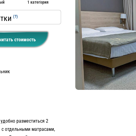
ный
1 категория
утки
(?)
читать стоимость
льник
н
 удобно разместиться 2
ь с отдельными матрасами,