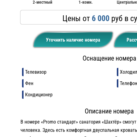
2-местный
1-комн.
Централь
Цены от
6 000
руб в с
Уточнить наличие номера
Расс
Оснащение номера
Телевизор
Холоди
Фен
Телефо
Кондиционер
Описание номера
В номере «Promo стандарт» санатория «Шахтёр» смогут
человека. Здесь есть комфортная двуспальная кроват