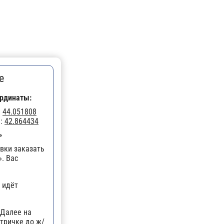
е
рдинаты:
:
44.051808
а:
42.864434
»
вки заказать
. Вас
 идёт
 Далее на
ктричке до ж/