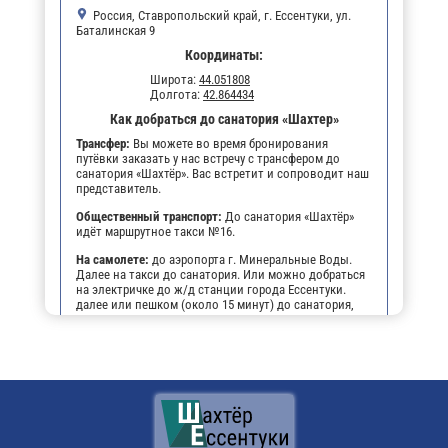
Россия, Ставропольский край, г. Ессентуки, ул.
Баталинская 9
Координаты:
Широта:
44.051808
Долгота:
42.864434
Как добраться до санатория «Шахтер»
Трансфер:
Вы можете во время бронирования
путёвки заказать у нас встречу с трансфером до
санатория «Шахтёр». Вас встретит и сопроводит наш
представитель.
Общественный транспорт:
До санатория «Шахтёр»
идёт маршрутное такси №16.
На самолете:
до аэропорта г. Минеральные Воды.
Далее на такси до санатория. Или можно добраться
на электричке до ж/д станции города Ессентуки.
далее или пешком (около 15 минут) до санатория,
или на маршрутном такси №16 до остановки
"Санаторий Шахтёр".
На личном транспорте:
до г. Ессентуки, далее, чтобы
не заблудиться, можно воспользоваться
навигатором. По прибытии будет возможность
оставить автомобиль на парковке санатория.
Поездом:
до ж/д вокзала г. Ессентуки, далее или