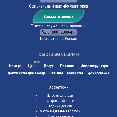
пешком (около 15 минут) до санатория, или на
маршрутном такси №16 до остановки "Санаторий
Официальный партнёр санатория
Шахтёр".
Заказать звонок
Телефон службы бронирования
8 (800) 2000-451
Бесплатно по России
Быстрые ссылки
Номера
Цены
Досуг
Питание
Инфраструктура
Документы для заезда
Отзывы
Контакты
Бронирование
О санатории
История санатория
Спортивный отдых
Отдых с детьми
Часто задаваемые вопросы
Услуги санатория