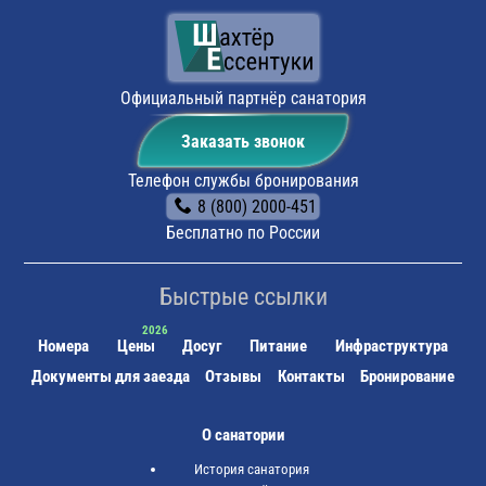
навигатором. По прибытии будет возможность
оставить автомобиль на парковке санатория.
Поездом:
до ж/д вокзала г. Ессентуки, далее или
пешком (около 15 минут) до санатория, или на
маршрутном такси №16 до остановки "Санаторий
Официальный партнёр санатория
Шахтёр".
Заказать звонок
Телефон службы бронирования
8 (800) 2000-451
Бесплатно по России
Быстрые ссылки
Номера
Цены
Досуг
Питание
Инфраструктура
Документы для заезда
Отзывы
Контакты
Бронирование
О санатории
История санатория