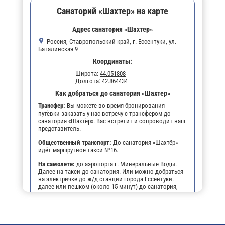
Санаторий «Шахтер» на карте
Адрес санатория «Шахтер»
Россия, Ставропольский край, г. Ессентуки, ул.
Баталинская 9
Координаты:
Широта:
44.051808
Долгота:
42.864434
Как добраться до санатория «Шахтер»
Трансфер:
Вы можете во время бронирования
путёвки заказать у нас встречу с трансфером до
санатория «Шахтёр». Вас встретит и сопроводит наш
представитель.
Общественный транспорт:
До санатория «Шахтёр»
идёт маршрутное такси №16.
На самолете:
до аэропорта г. Минеральные Воды.
Далее на такси до санатория. Или можно добраться
на электричке до ж/д станции города Ессентуки.
далее или пешком (около 15 минут) до санатория,
или на маршрутном такси №16 до остановки
"Санаторий Шахтёр".
На личном транспорте:
до г. Ессентуки, далее, чтобы
не заблудиться, можно воспользоваться